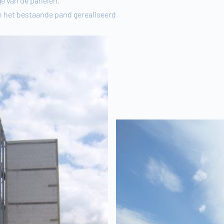
e van de panelen.
n het bestaande pand gerealiseerd