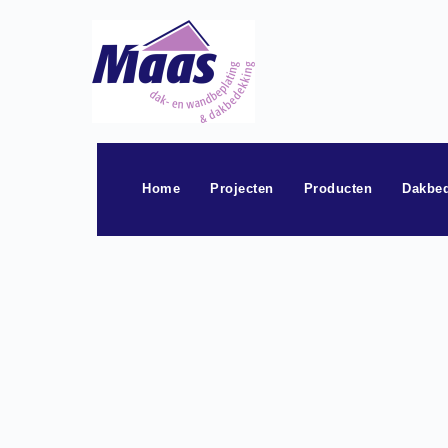
Ga
naar
de
inhoud
Home
Projecten
Producten
Dakbe